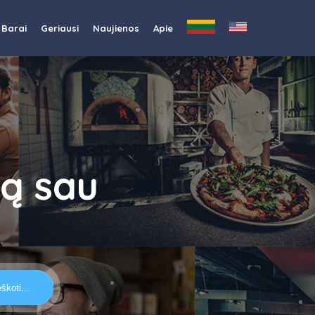
Barai
Geriausi
Naujienos
Apie
tą sau
eškoti...