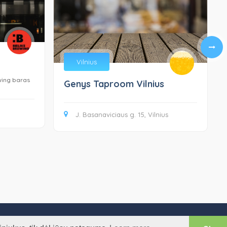
Vilnius
wing baras
Genys Taproom Vilnius
J. Basanaviciaus g. 15, Vilnius