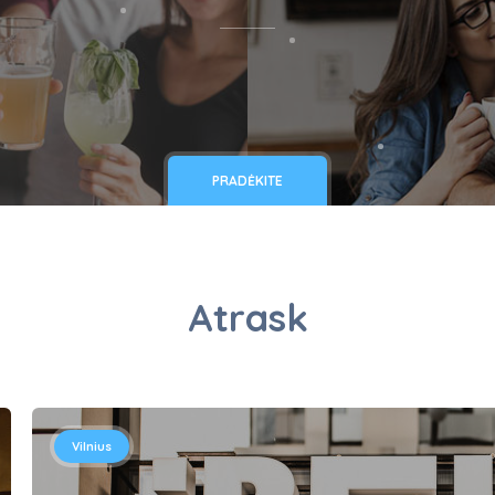
PRADĖKITE
Atrask
Vilnius