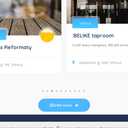
Vilnius
:BELIKE taproom
Craft alaus daryklos :BELIKE bre
ys Reformatų
Gedimino g. 44A, Vilnius
g. 9A, Vilnius
Žiūrėti visus
© BESTpub.lt - geriausi Lietuvos barai