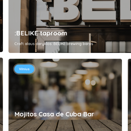
:BELIKE taproom
Craft alaus daryklos :BELIKE brewing baras
Vilnius
Mojitos Casa de Cuba Bar