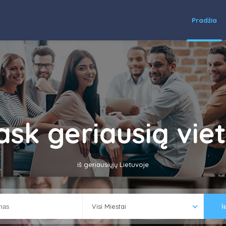
Pradžia
ask geriausią vie
iš geriausiųjų Lietuvoje
Visi Miestai
I