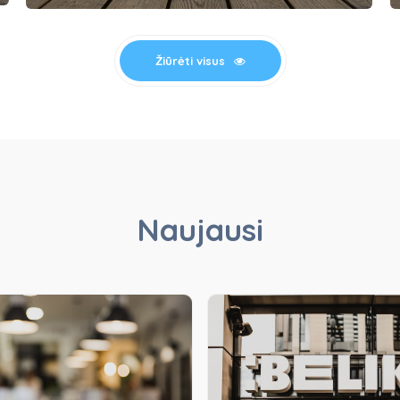
Žiūrėti visus
Naujausi