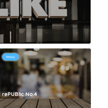
Vilnius
rePUBlic No.4