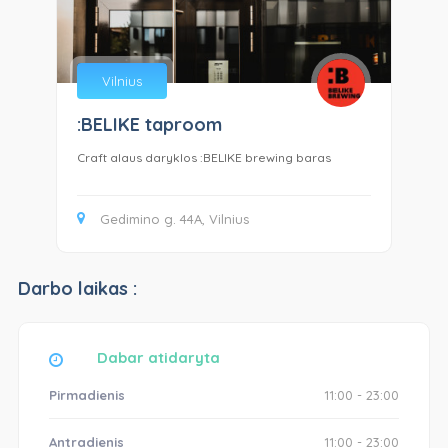
Vilnius
:BELIKE taproom
Lo
Craft alaus daryklos :BELIKE brewing baras
Loc
Gedimino g. 44A, Vilnius
Darbo laikas :
Dabar atidaryta
Pirmadienis
11:00 - 23:00
Antradienis
11:00 - 23:00