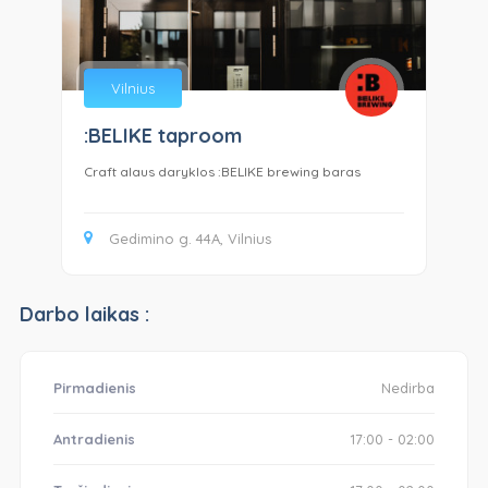
Vilnius
:BELIKE taproom
Lo
Craft alaus daryklos :BELIKE brewing baras
Loc
Gedimino g. 44A, Vilnius
Darbo laikas :
Pirmadienis
Nedirba
Antradienis
17:00 - 02:00