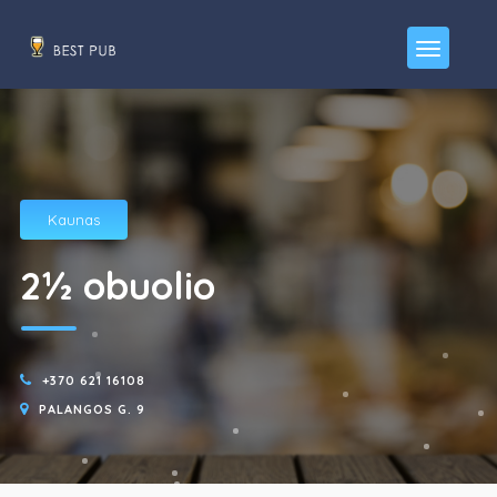
Kaunas
2½ obuolio
+370 621 16108
PALANGOS G. 9