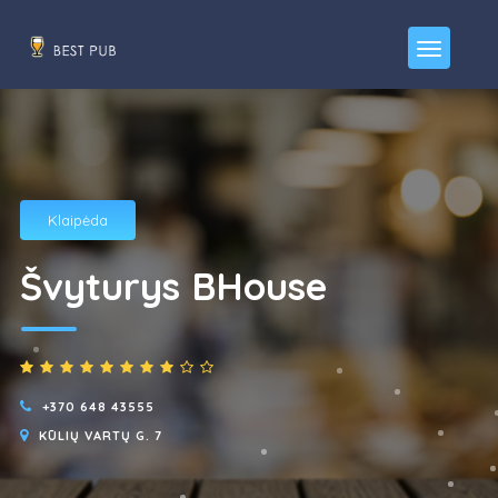
Klaipėda
Švyturys BHouse
+370 648 43555
KŪLIŲ VARTŲ G. 7