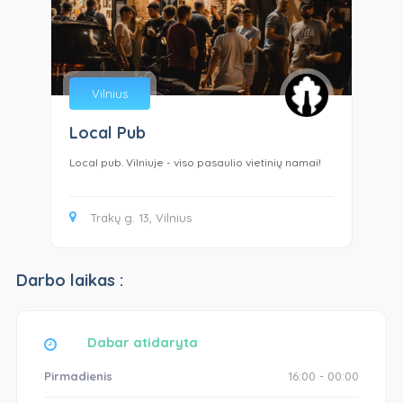
Vilnius
Local Pub
:
Local pub. Vilniuje - viso pasaulio vietinių namai!
Cra
Trakų g. 13, Vilnius
Darbo laikas :
Dabar atidaryta
Pirmadienis
16:00 - 00:00