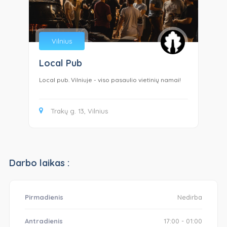
Vilnius
Local Pub
:
Local pub. Vilniuje - viso pasaulio vietinių namai!
Cra
Trakų g. 13, Vilnius
Darbo laikas :
Pirmadienis
Nedirba
Antradienis
17:00 - 01:00