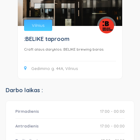
Vilnius
:BELIKE taproom
Lo
Craft alaus daryklos :BELIKE brewing baras
Loc
Gedimino g. 44A, Vilnius
Darbo laikas :
Pirmadienis
17:00 - 00:00
Antradienis
17:00 - 00:00