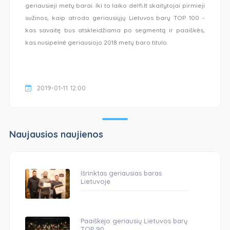
geriausieji metų barai. Iki to laiko delfi.lt skaitytojai pirmieji
sužinos, kaip atrodo geriausiųjų Lietuvos barų TOP 100 -
kas savaitę bus atskleidžiama po segmentą ir paaiškės,
kas nusipelnė geriausiojo 2018 metų baro titulo.
2019-01-11 12:00
Naujausios naujienos
Išrinktas geriausias baras
Lietuvoje
Paaiškėjo geriausių Lietuvos barų
TOP 90