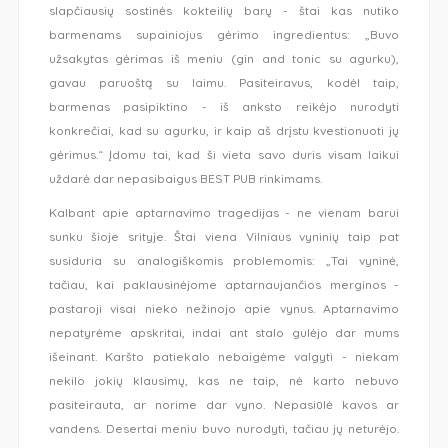
slapčiausių sostinės kokteilių barų - štai kas nutiko
barmenams supainiojus gėrimo ingredientus: „Buvo
užsakytas gėrimas iš meniu (gin and tonic su agurku),
gavau paruoštą su laimu. Pasiteiravus, kodėl taip,
barmenas pasipiktino - iš anksto reikėjo nurodyti
konkrečiai, kad su agurku, ir kaip aš drįstu kvestionuoti jų
gėrimus.“ Įdomu tai, kad ši vieta savo duris visam laikui
uždarė dar nepasibaigus BEST PUB rinkimams.
Kalbant apie aptarnavimo tragedijas - ne vienam barui
sunku šioje srityje. Štai viena Vilniaus vyninių taip pat
susiduria su analogiškomis problemomis: „Tai vyninė,
tačiau, kai paklausinėjome aptarnaujančios merginos -
pastaroji visai nieko nežinojo apie vynus. Aptarnavimo
nepatyrėme apskritai, indai ant stalo gulėjo dar mums
išeinant. Karšto patiekalo nebaigėme valgyti - niekam
nekilo jokių klausimų, kas ne taip, nė karto nebuvo
pasiteirauta, ar norime dar vyno. Nepasiūlė kavos ar
vandens. Desertai meniu buvo nurodyti, tačiau jų neturėjo.