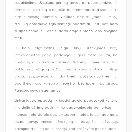
supainiojimo. Užsakytą gėrimą gavau po pusvalandžio, tik
priminus. Į sąskaitą jo neįrašė, bet nemanau, kad specialiai,
turbūt tiesiog pamiršo. Visiškas išsiblaškymas - mūsų
staliuką aptarnavo trys skirtingi padavėjai - na, bet, nors
susipažinome su visais darbuotojais vieno apsilankymo
metu.“
O kaip elgtumėtės, jeigu Jūsų užsakymas būtų
interpretuotas pačio padavėjo ir gautumėte ne tai, ko
norėjote, o „kažką panašaus“: “Gėrimų meniu nėra, kai
paklausiau, ką gali pasiūlyti, negalėjo tiksliai atsakyti, rūšys
yra tamsus, šviesus, ai ir dar kvietinis. užsisakiau kvietinio,
paaiškėjo, kad kvietinio neturėjo, bet įpylėm panašaus.
Panašus buvo negeriamas.
Linksmiausią epizodą tikriausiai galėjo papasakoti kultūra
ir dideliu gėrimų pasirinkimu pagarsėjusioje bei turistų itin
mėgstamoje vietoje apsilankęs vertintojas: jeigu kada nors
esate gavęs maisto užsakymą ir pavydžiai nužvelgęs
kaimyno staliuką bei supratęs, kad prašovėte pasirinkdami