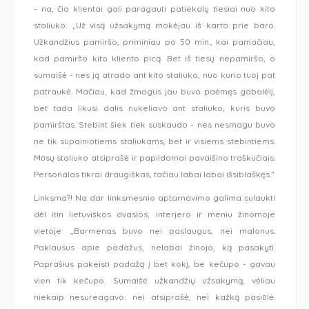
- na, čia klientai gali paragauti patiekalų tiesiai nuo kito
staliuko: „Už visą užsakymą mokėjau iš karto prie baro.
Užkandžius pamiršo, priminiau po 50 min., kai pamačiau,
kad pamiršo kito kliento picą. Bet iš tiesų nepamiršo, o
sumaišė - nes ją atrado ant kito staliuko, nuo kurio tuoj pat
patraukė. Mačiau, kad žmogus jau buvo paėmęs gabalėlį,
bet tada likusi dalis nukeliavo ant staliuko, kuris buvo
pamirštas. Stebint šiek tiek suskaudo - nes nesmagu buvo
ne tik supainiotiems staliukams, bet ir visiems stebintiems.
Mūsų staliuko atsiprašė ir papildomai pavaišino traškučiais.
Personalas tikrai draugiškas, tačiau labai labai išsiblaškęs.”
Linksma?! Na dar linksmesnio aptarnavimo galima sulaukti
dėl itin lietuviškos dvasios, interjero ir meniu žinomoje
vietoje: „Barmenas buvo nei paslaugus, nei malonus.
Paklausus apie padažus, nelabai žinojo, ką pasakyti.
Paprašius pakeisti padažą į bet kokį, be kečupo - gavau
vien tik kečupo. Sumaišė užkandžių užsakymą, vėliau
niekaip nesureagavo: nei atsiprašė, nei kažką pasiūlė.