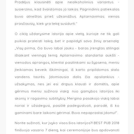
Pradėjus klausinėti apie nealkoholinius variantus -
susierzino, kad švaistomas jo laikas. Pagrindinis patiekalas
buvo atneštas prieš užkandžius. Aptarnavimas: vienas
prasčiausių, kiek yra tekę susidurti.“
O ciklą uždarysime istorija apie vietą, kurioje ne tik gali
puikiai praleisti laiką, bet ir papildyti savo žinių arsenalą:
„Visų pirma, čia buvo labai jauku - baras įrengtas stilingai
išlaikant vieningą temą. Aptarnavimo standartai aukšti -
vienodos aprangos, klientai pasitinkami su šypsena, meniu
įteikiamas beveik iškilmingai, iš karto pripildomos stalo
vandens taurės. Įdomiausia dalis čia apsilankius -
užsakymas, nes jei esi drąsus klausti ir domėtis, apie
gėrimus meniu sužinosi viską: nuo gamybos istorijos iki
skonių ir ragavimo subtilybių. Mergina pasakojo viską labai
noriai ir užsidegusi, pasiūlė padegustuoti, parodė, iš ko
gaminami bare laikomi gėrimai. Buvo nepaprastai įdomu!”.
Norite sužinoti, kur įvyko visos šios istorijos?! BEST PUB 2018
finišuoja vasario 7 dieną, kai ceremonijoje bus apdovanoti