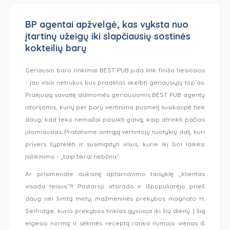
BP agentai apžvelgė, kas vyksta nuo
įtartinų užeigų iki slapčiausių sostinės
kokteilių barų
Geriausio baro rinkimai BEST PUB juda link finišo tiesiosios
- jau visai netrukus bus pradėtas skelbti geriausiųjų top’as.
Praėjusią savaitę dalinomės geriausiomis BEST PUB agentų
istorijomis, kurių per barų vertinimo pusmetį susikaupė tiek
daug, kad teko nemažai pasukti galvą, kaip atrinkti pačias
įdomiausias. Pristatome antrąją vertintojų nuotykių dalį, kuri
privers šyptelėti ir susimąstyti visus, kurie iki šiol laikėsi
įsitikinimo - „taip tikrai nebūna“.
Ar prisimenate auksinę aptarnavimo taisyklę „klientas
visada teisus“?! Pastaroji atsirado ir išpopuliarėjo prieš
daug nei šimtą metų, mažmeninės prekybos magnato H.
Selfridge, kurio prekybos tinklas gyvuoja iki šių dienų. Į šią
elgesio normą ir sėkmės receptą ranka numojo vienas iš