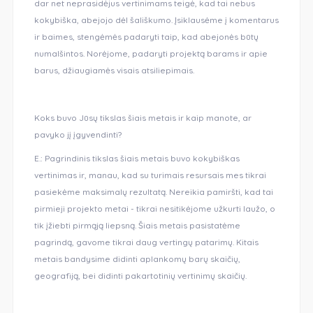
dar net neprasidėjus vertinimams teigė, kad tai nebus
kokybiška, abejojo dėl šališkumo. Įsiklausėme į komentarus
ir baimes, stengėmės padaryti taip, kad abejonės būtų
numalšintos. Norėjome, padaryti projektą barams ir apie
barus, džiaugiamės visais atsiliepimais.
Koks buvo Jūsų tikslas šiais metais ir kaip manote, ar
pavyko jį įgyvendinti?
E.: Pagrindinis tikslas šiais metais buvo kokybiškas
vertinimas ir, manau, kad su turimais resursais mes tikrai
pasiekėme maksimalų rezultatą. Nereikia pamiršti, kad tai
pirmieji projekto metai - tikrai nesitikėjome užkurti laužo, o
tik įžiebti pirmąją liepsną. Šiais metais pasistatėme
pagrindą, gavome tikrai daug vertingų patarimų. Kitais
metais bandysime didinti aplankomų barų skaičių,
geografiją, bei didinti pakartotinių vertinimų skaičių.