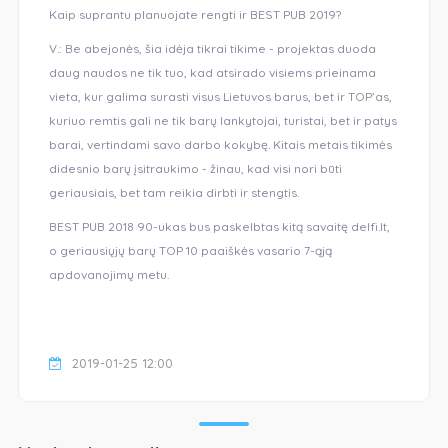
Kaip suprantu planuojate rengti ir BEST PUB 2019?
V.: Be abejonės, šia idėja tikrai tikime - projektas duoda
daug naudos ne tik tuo, kad atsirado visiems prieinama
vieta, kur galima surasti visus Lietuvos barus, bet ir TOP’as,
kuriuo remtis gali ne tik barų lankytojai, turistai, bet ir patys
barai, vertindami savo darbo kokybę. Kitais metais tikimės
didesnio barų įsitraukimo - žinau, kad visi nori būti
geriausiais, bet tam reikia dirbti ir stengtis.
BEST PUB 2018 90-ukas bus paskelbtas kitą savaitę delfi.lt,
o geriausiųjų barų TOP 10 paaiškės vasario 7-ąją
apdovanojimų metu.
2019-01-25 12:00