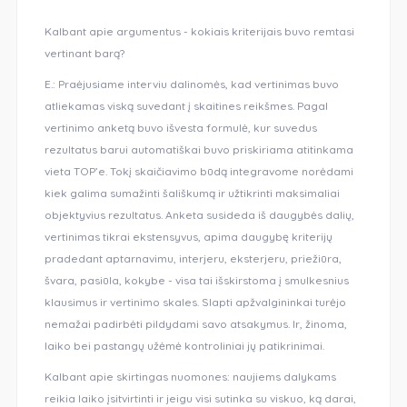
Kalbant apie argumentus - kokiais kriterijais buvo remtasi
vertinant barą?
E.: Praėjusiame interviu dalinomės, kad vertinimas buvo
atliekamas viską suvedant į skaitines reikšmes. Pagal
vertinimo anketą buvo išvesta formulė, kur suvedus
rezultatus barui automatiškai buvo priskiriama atitinkama
vieta TOP’e. Tokį skaičiavimo būdą integravome norėdami
kiek galima sumažinti šališkumą ir užtikrinti maksimaliai
objektyvius rezultatus. Anketa susideda iš daugybės dalių,
vertinimas tikrai ekstensyvus, apima daugybę kriterijų
pradedant aptarnavimu, interjeru, eksterjeru, priežiūra,
švara, pasiūla, kokybe - visa tai išskirstoma į smulkesnius
klausimus ir vertinimo skales. Slapti apžvalgininkai turėjo
nemažai padirbėti pildydami savo atsakymus. Ir, žinoma,
laiko bei pastangų užėmė kontroliniai jų patikrinimai.
Kalbant apie skirtingas nuomones: naujiems dalykams
reikia laiko įsitvirtinti ir jeigu visi sutinka su viskuo, ką darai,