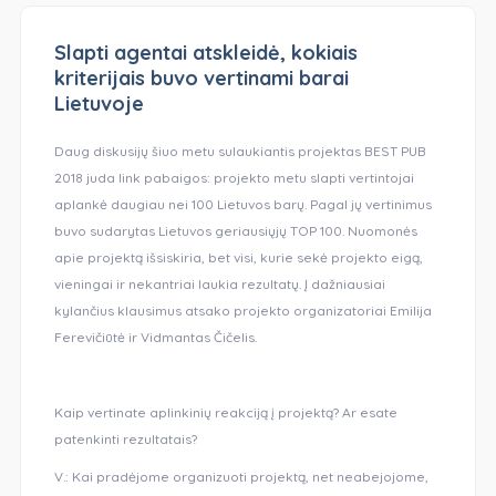
Slapti agentai atskleidė, kokiais
kriterijais buvo vertinami barai
Lietuvoje
Daug diskusijų šiuo metu sulaukiantis projektas BEST PUB
2018 juda link pabaigos: projekto metu slapti vertintojai
aplankė daugiau nei 100 Lietuvos barų. Pagal jų vertinimus
buvo sudarytas Lietuvos geriausiųjų TOP 100. Nuomonės
apie projektą išsiskiria, bet visi, kurie sekė projekto eigą,
vieningai ir nekantriai laukia rezultatų. Į dažniausiai
kylančius klausimus atsako projekto organizatoriai Emilija
Ferevičiūtė ir Vidmantas Čičelis.
Kaip vertinate aplinkinių reakciją į projektą? Ar esate
patenkinti rezultatais?
V.: Kai pradėjome organizuoti projektą, net neabejojome,