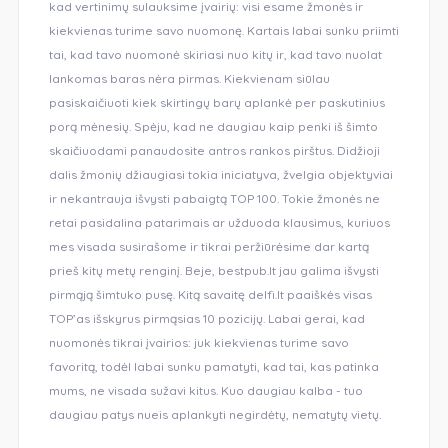
kad vertinimų sulauksime įvairių: visi esame žmonės ir
kiekvienas turime savo nuomonę. Kartais labai sunku priimti
tai, kad tavo nuomonė skiriasi nuo kitų ir, kad tavo nuolat
lankomas baras nėra pirmas. Kiekvienam siūlau
pasiskaičiuoti kiek skirtingų barų aplankė per paskutinius
porą mėnesių. Spėju, kad ne daugiau kaip penki iš šimto
skaičiuodami panaudosite antros rankos pirštus. Didžioji
dalis žmonių džiaugiasi tokia iniciatyva, žvelgia objektyviai
ir nekantrauja išvysti pabaigtą TOP 100. Tokie žmonės ne
retai pasidalina patarimais ar užduoda klausimus, kuriuos
mes visada susirašome ir tikrai peržiūrėsime dar kartą
prieš kitų metų renginį. Beje, bestpub.lt jau galima išvysti
pirmąją šimtuko pusę. Kitą savaitę delfi.lt paaiškės visas
TOP’as išskyrus pirmąsias 10 pozicijų. Labai gerai, kad
nuomonės tikrai įvairios: juk kiekvienas turime savo
favoritą, todėl labai sunku pamatyti, kad tai, kas patinka
mums, ne visada sužavi kitus. Kuo daugiau kalba - tuo
daugiau patys nueis aplankyti negirdėtų, nematytų vietų.