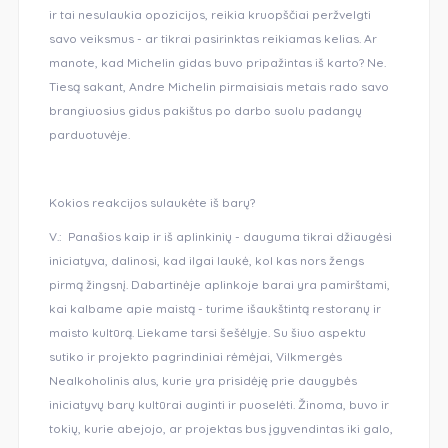
ir tai nesulaukia opozicijos, reikia kruopščiai peržvelgti
savo veiksmus - ar tikrai pasirinktas reikiamas kelias. Ar
manote, kad Michelin gidas buvo pripažintas iš karto? Ne.
Tiesą sakant, Andre Michelin pirmaisiais metais rado savo
brangiuosius gidus pakištus po darbo suolu padangų
parduotuvėje.
Kokios reakcijos sulaukėte iš barų?
V.: Panašios kaip ir iš aplinkinių - dauguma tikrai džiaugėsi
iniciatyva, dalinosi, kad ilgai laukė, kol kas nors žengs
pirmą žingsnį. Dabartinėje aplinkoje barai yra pamirštami,
kai kalbame apie maistą - turime išaukštintą restoranų ir
maisto kultūrą. Liekame tarsi šešėlyje. Su šiuo aspektu
sutiko ir projekto pagrindiniai rėmėjai, Vilkmergės
Nealkoholinis alus, kurie yra prisidėję prie daugybės
iniciatyvų barų kultūrai auginti ir puoselėti. Žinoma, buvo ir
tokių, kurie abejojo, ar projektas bus įgyvendintas iki galo,